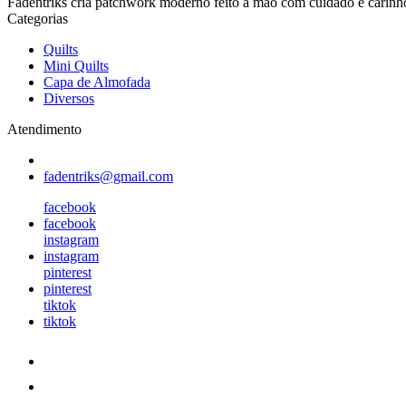
Fadentriks cria patchwork moderno feito à mão com cuidado e carin
Categorias
Quilts
Mini Quilts
Capa de Almofada
Diversos
Atendimento
fadentriks@gmail.com
facebook
facebook
instagram
instagram
pinterest
pinterest
tiktok
tiktok